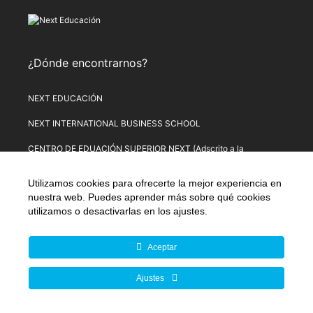
¿Dónde encontrarnos?
NEXT EDUCACIÓN
NEXT INTERNATIONAL BUSINESS SCHOOL
CENTRO DE EDUACIÓN SUPERIOR NEXT (Adscrito a la
Universitat de Lleida)
Utilizamos cookies para ofrecerte la mejor experiencia en
PLATAFORMA DE FORMACIÓN NEXT
nuestra web. Puedes aprender más sobre qué cookies
utilizamos o desactivarlas en los
ajustes
.
Aviso Legal
–
Política de Privacidad
–
Términos y condiciones de
compra
–
Política de Precios
–
Normativa de Next Educación
–
Formulario de Desistimiento
Aceptar
© Copyright 2026 Next Educación, S.L. | CIF: B-67803114 |
Ajustes
Todos los derechos reservados | C/ Alsasua, 16. 28023
Madrid, España (UE).