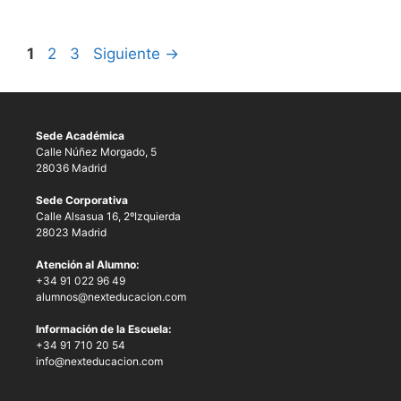
1
2
3
Siguiente
→
Sede Académica
Calle Núñez Morgado, 5
28036 Madrid
Sede Corporativa
Calle Alsasua 16, 2ºIzquierda
28023 Madrid
Atención al Alumno:
+34 91 022 96 49
alumnos@nexteducacion.com
Información de la Escuela:
+34 91 710 20 54
info@nexteducacion.com