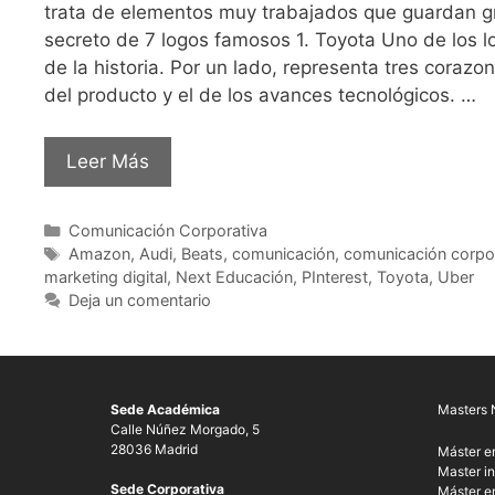
trata de elementos muy trabajados que guardan gr
secreto de 7 logos famosos 1. Toyota Uno de los 
de la historia. Por un lado, representa tres corazone
del producto y el de los avances tecnológicos. …
Leer Más
Comunicación Corporativa
Amazon
,
Audi
,
Beats
,
comunicación
,
comunicación corpo
marketing digital
,
Next Educación
,
PInterest
,
Toyota
,
Uber
Deja un comentario
Sede Académica
Masters 
Calle Núñez Morgado, 5
28036 Madrid
Máster e
Master in
Sede Corporativa
Máster en