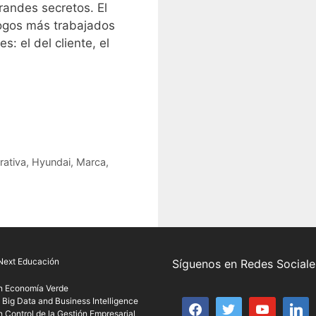
andes secretos. El
logos más trabajados
s: el del cliente, el
rativa
,
Hyundai
,
Marca
,
Next Educación
Síguenos en Redes Sociale
n Economía Verde
 Big Data and Business Intelligence
 Control de la Gestión Empresarial