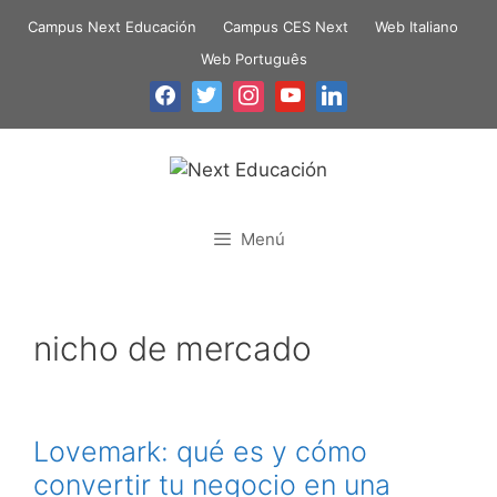
Campus Next Educación
Campus CES Next
Web Italiano
Web Português
Menú
nicho de mercado
Lovemark: qué es y cómo
convertir tu negocio en una