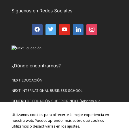
Síguenos en Redes Sociales
¿Dónde encontrarnos?
NEXT EDUCACIÓN
NEXT INTERNATIONAL BUSINESS SCHOOL
CENTRO DE EDUACIÓN SUPERIOR NEXT (Adscrito a la
Universitat de Lleida)
Utilizamos cookies para ofrecerte la mejor experiencia en
PLATAFORMA DE FORMACIÓN NEXT
nuestra web. Puedes aprender más sobre qué cookies
utilizamos o desactivarlas en los
ajustes
.
Aviso Legal
–
Política de Privacidad
–
Términos y condiciones de