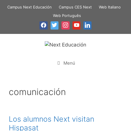
Campus Next Educación
Campus CES Next
Web Italiano
Web Português
Menú
comunicación
Los alumnos Next visitan
Hispasat