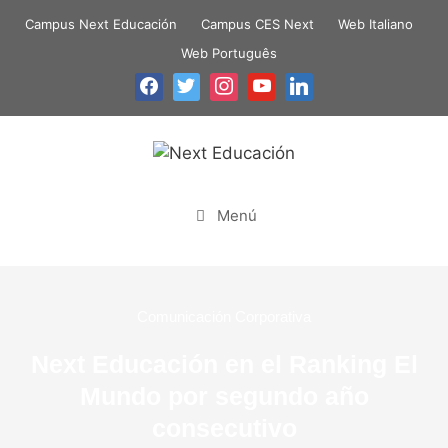
Campus Next Educación
Campus CES Next
Web Italiano
Web Português
Menú
Comunicación Corporativa
Next Educación en el Ranking El
Mundo por segundo año
consecutivo