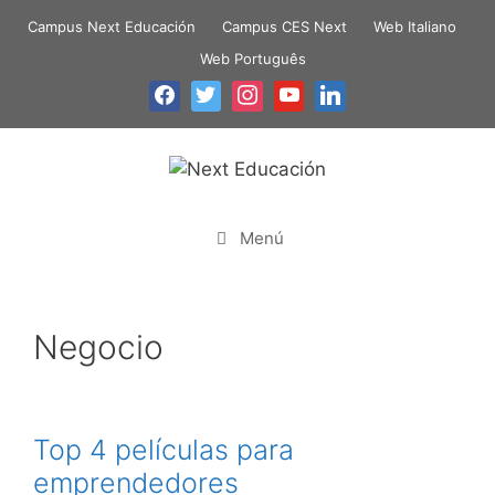
Campus Next Educación
Campus CES Next
Web Italiano
Web Português
Menú
Negocio
Top 4 películas para
emprendedores