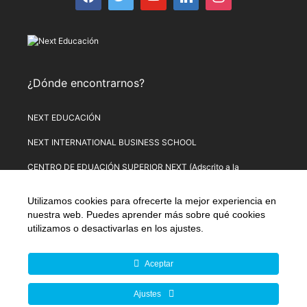
¿Dónde encontrarnos?
NEXT EDUCACIÓN
NEXT INTERNATIONAL BUSINESS SCHOOL
CENTRO DE EDUACIÓN SUPERIOR NEXT (Adscrito a la
Universitat de Lleida)
Utilizamos cookies para ofrecerte la mejor experiencia en
PLATAFORMA DE FORMACIÓN NEXT
nuestra web. Puedes aprender más sobre qué cookies
utilizamos o desactivarlas en los
ajustes
.
Aviso Legal
–
Política de Privacidad
–
Términos y condiciones de
compra
–
Política de Precios
–
Normativa de Next Educación
–
Formulario de Desistimiento
Aceptar
© Copyright 2026 Next Educación, S.L. | CIF: B-67803114 |
Ajustes
Todos los derechos reservados | C/ Alsasua, 16. 28023