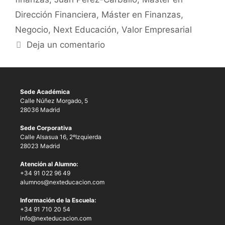
Dirección Financiera
,
Máster en Finanzas
,
Negocio
,
Next Educación
,
Valor Empresarial
Deja un comentario
Sede Académica
Calle Núñez Morgado, 5
28036 Madrid
Sede Corporativa
Calle Alsasua 16, 2ºIzquierda
28023 Madrid
Atención al Alumno:
+34 91 022 96 49
alumnos@nexteducacion.com
Información de la Escuela:
+34 91 710 20 54
info@nexteducacion.com