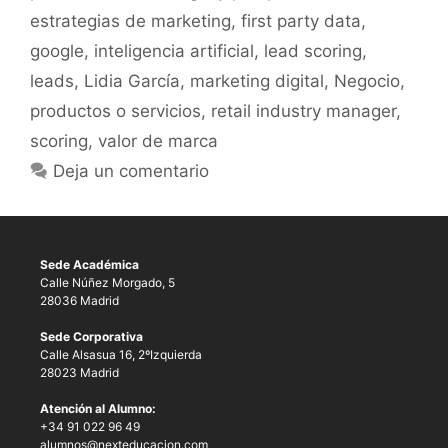
estrategias de marketing
,
first party data
,
google
,
inteligencia artificial
,
lead scoring
,
leads
,
Lidia García
,
marketing digital
,
Negocio
,
productos o servicios
,
retail industry manager
,
scoring
,
valor de marca
Deja un comentario
Sede Académica
Calle Núñez Morgado, 5
28036 Madrid
Sede Corporativa
Calle Alsasua 16, 2ºIzquierda
28023 Madrid
Atención al Alumno:
+34 91 022 96 49
alumnos@nexteducacion.com