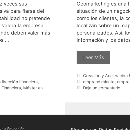
z veces sus
Geomarketing es una h
iva para fiarse del
situación de un negoci
ntabilidad no pretende
como los clientes, la 
e valora la empresa
localizan sobre un map
uando deben valer más
personalizados. Así, l
os …
información y los dato
Leer Más
Creación y Aceleración 
,
dirección financiera
,
emprendimiento
,
empre
 Financiera
,
Máster en
Deja un comentario
Next Educación
Síguenos en Redes Sociale