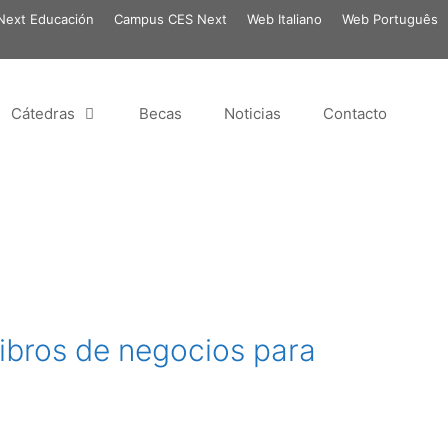
ext Educación
Campus CES Next
Web Italiano
Web Português
Cátedras
Becas
Noticias
Contacto
libros de negocios para