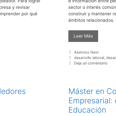
pleador. Para lograr
e información entre pe
presa y revisar
sector o interés común.
omprender por qué
construir y mantener re
ámbitos relacionados.
Leer Más
Alumnos Next
desarrollo laboral
,
desar
Deja un comentario
dedores
Máster en Co
Empresarial:
Educación