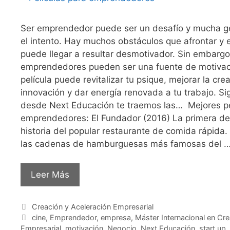
Ser emprendedor puede ser un desafío y mucha g
el intento. Hay muchos obstáculos que afrontar y e
puede llegar a resultar desmotivador. Sin embargo,
emprendedores pueden ser una fuente de motiva
película puede revitalizar tu psique, mejorar la crea
innovación y dar energía renovada a tu trabajo. S
desde Next Educación te traemos las… Mejores pe
emprendedores: El Fundador (2016) La primera de n
historia del popular restaurante de comida rápida
las cadenas de hamburguesas más famosas del 
Leer Más
Creación y Aceleración Empresarial
cine
,
Emprendedor
,
empresa
,
Máster Internacional en Cre
Empresarial
,
motivación
,
Negocio
,
Next Educación
,
start up