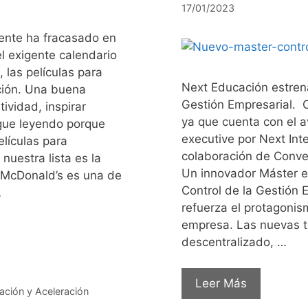
17/01/2023
ente ha fracasado en
l exigente calendario
 las películas para
Next Educación estren
ción. Una buena
Gestión Empresarial. 
tividad, inspirar
ya que cuenta con el av
igue leyendo porque
executive por Next Int
lículas para
colaboración de Conver
uestra lista es la
Un innovador Máster en
. McDonald’s es una de
Control de la Gestión 
…
refuerza el protagonism
empresa. Las nuevas te
descentralizado, …
Leer Más
ación y Aceleración