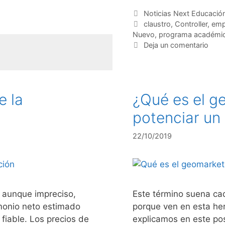
Noticias Next Educació
claustro
,
Controller
,
emp
Nuevo
,
programa académi
Deja un comentario
e la
¿Qué es el g
potenciar un
22/10/2019
, aunque impreciso,
Este término suena ca
imonio neto estimado
porque ven en esta he
 fiable. Los precios de
explicamos en este pos