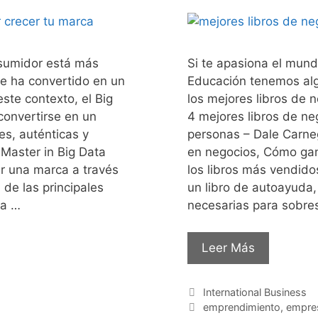
nsumidor está más
Si te apasiona el mun
se ha convertido en un
Educación tenemos al
ste contexto, el Big
los mejores libros de 
convertirse en un
4 mejores libros de ne
es, auténticas y
personas – Dale Carneg
 Master in Big Data
en negocios, Cómo gana
er una marca a través
los libros más vendidos
de las principales
un libro de autoayuda,
ra …
necesarias para sobres
Leer Más
International Business
emprendimiento
,
empre