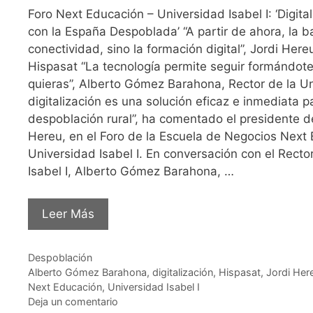
Foro Next Educación – Universidad Isabel I: ‘Digita
con la España Despoblada’ “A partir de ahora, la ba
conectividad, sino la formación digital”, Jordi Her
Hispasat “La tecnología permite seguir formándo
quieras”, Alberto Gómez Barahona, Rector de la Uni
digitalización es una solución eficaz e inmediata p
despoblación rural”, ha comentado el presidente d
Hereu, en el Foro de la Escuela de Negocios Next 
Universidad Isabel I. En conversación con el Recto
Isabel I, Alberto Gómez Barahona, …
Leer Más
Categorías
Despoblación
Etiquetas
Alberto Gómez Barahona
,
digitalización
,
Hispasat
,
Jordi Her
Next Educación
,
Universidad Isabel I
Deja un comentario