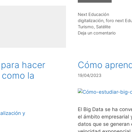
Categorías
Next Educación
Etiquetas
digitalización
,
foro next Ed
Turismo
,
Satélite
Deja un comentario
o para hacer
Cómo aprend
r como la
19/04/2023
El Big Data se ha conv
el ámbito empresarial 
datos que se generan 
velocidad exponencial. 