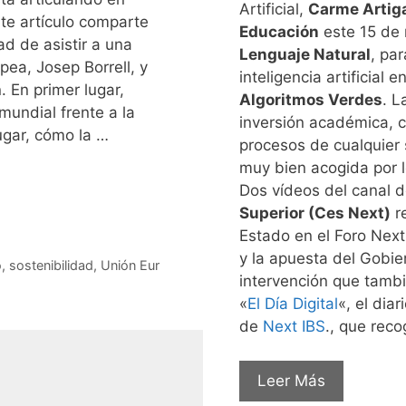
Artificial,
Carme Artig
nte artículo comparte
Educación
este 15 de 
d de asistir a una
Lenguaje Natural
, pa
pea, Josep Borrell, y
inteligencia artificial
 En primer lugar,
Algoritmos Verdes
. L
undial frente a la
inversión académica, c
ugar, cómo la …
procesos de cualquier 
muy bien acogida por 
Dos vídeos del canal d
Superior (Ces Next)
re
Estado en el Foro Nex
y la apuesta del Gobier
o
,
sostenibilidad
,
Unión Eur
intervención que tambi
«
El Día Digital
«, el dia
de
Next IBS
., que rec
Leer Más