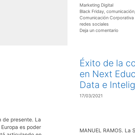
Categorías
Marketing Digital
Etiquetas
Black Friday
,
comunicación
Comunicación Corporativa y
redes sociales
Deja un comentario
Éxito de la 
en Next Educa
Data e Intelig
17/03/2021
n de presente. La
 Europa es poder
MANUEL RAMOS. La Secr
tá articulando en