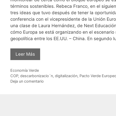
términos sostenibles. Rebeca Franco, en el siguie
tres ideas que tuvo después de tener la oportunida
conferencia con el vicepresidente de la Unión Euro
una clase de Laura Hernández, de Next Educación.
cómo Europa se está organizando en el escenario m
geopolítica entre los EE.UU. – China. En segundo l
Leer Más
Categorías
Economía Verde
Etiquetas
COP
,
descarbonizacio´n
,
digitalización
,
Pacto Verde Europe
Deja un comentario