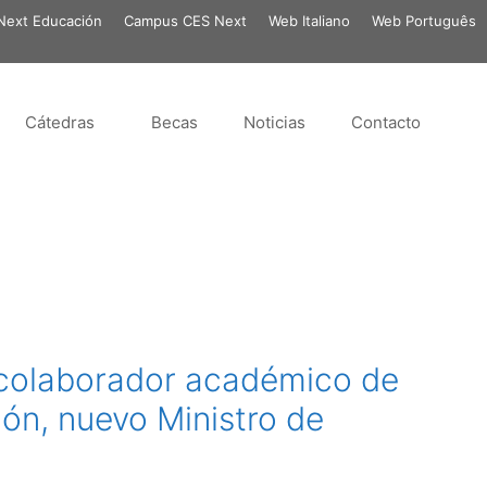
ext Educación
Campus CES Next
Web Italiano
Web Português
Cátedras
Becas
Noticias
Contacto
 colaborador académico de
ón, nuevo Ministro de