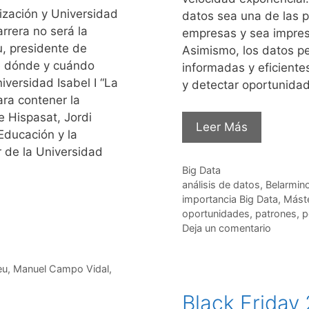
lización y Universidad
datos sea una de las p
rrera no será la
empresas y sea impres
eu, presidente de
Asimismo, los datos p
te dónde y cuándo
informadas y eficiente
versidad Isabel I “La
y detectar oportunida
ara contener la
e Hispasat, Jordi
Leer Más
Educación y la
r de la Universidad
Categorías
Big Data
Etiquetas
análisis de datos
,
Belarmin
importancia Big Data
,
Máste
oportunidades
,
patrones
,
p
Deja un comentario
eu
,
Manuel Campo Vidal
,
Black Friday 