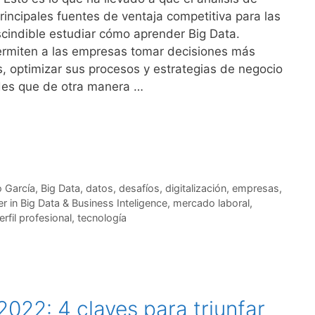
rincipales fuentes de ventaja competitiva para las
cindible estudiar cómo aprender Big Data.
ermiten a las empresas tomar decisiones más
s, optimizar sus procesos y estrategias de negocio
des que de otra manera …
o García
,
Big Data
,
datos
,
desafíos
,
digitalización
,
empresas
,
r in Big Data & Business Inteligence
,
mercado laboral
,
erfil profesional
,
tecnología
2022: 4 claves para triunfar