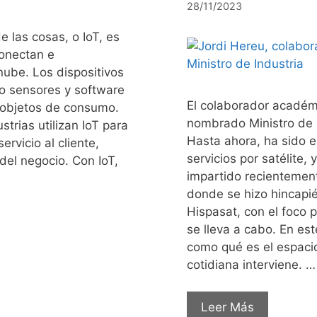
28/11/2023
e las cosas, o IoT, es
conectan e
nube. Los dispositivos
mo sensores y software
El colaborador académ
y objetos de consumo.
nombrado Ministro de 
trias utilizan IoT para
Hasta ahora, ha sido e
rvicio al cliente,
servicios por satélite,
del negocio. Con IoT,
impartido recientement
donde se hizo hincapié
Hispasat, con el foco 
se lleva a cabo. En es
como qué es el espacio
cotidiana interviene. …
Leer Más