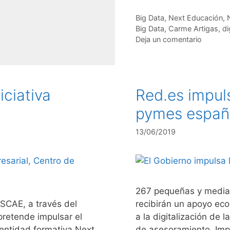
Categorías
Big Data
,
Next Educación
,
Etiquetas
Big Data
,
Carme Artigas
,
di
Deja un comentario
iciativa
Red.es impuls
pymes españo
13/06/2019
267 pequeñas y medi
CSCAE, a través del
recibirán un apoyo eco
pretende impulsar el
a la digitalización de 
a entidad formativa Next
de asesoramiento. Impu