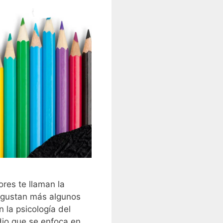
res te llaman la
e gustan más algunos
 la psicología del
dio que se enfoca en