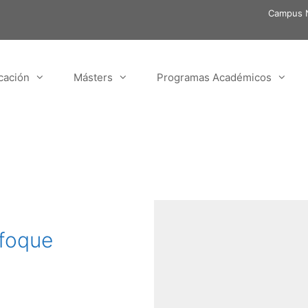
Campus N
cación
Másters
Programas Académicos
nfoque