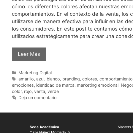
cómo los diferentes colores afectan nuestras emo
comportamientos. En el contexto de la venta, los 
utilizarse de manera efectiva para influir en las d
los consumidores. En este post te contamos cómo 
utilizados estratégicamente para crear una conex
Leer Más
Marketing Digital
amarillo
,
azul
,
blanco
,
branding
,
colores
,
comportamiento
emociones
,
identidad de marca
,
marketing emocional
,
Negoc
color
,
rojo
,
venta
,
verde
Deja un comentario
Sede Académica
Masters 
Calle Núñez Morgado, 5