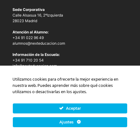
Sede Corporativa
Calle Alsasua 16, 2ºIzquierda
28023 Madrid
Atención al Alumno:
+34 91 022 96 49
alumnos@nexteducacion.com
Información de la Escuela:
+34 91 710 20 54
info@nexteducacion.com
Utilizamos cookies para ofrecerte la mejor experiencia en
Masters Next Educación
nuestra web. Puedes aprender más sobre qué cookies
utilizamos o desactivarlas en los
ajustes
.
Máster en Economía Verde
Master in Big Data and Business Intelligence
Máster en Control de la Gestión Empresarial
Aceptar
Master in International Business
Máster Internacional en Creación y Aceleración Empresarial
Ajustes
Máster en Comunicación y Marketing Digital
Máster en Comunicación Política
Master in Cybersecurity