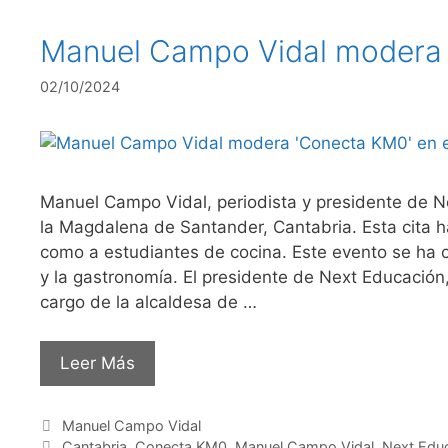
Manuel Campo Vidal modera ‘
02/10/2024
Manuel Campo Vidal, periodista y presidente de N
la Magdalena de Santander, Cantabria. Esta cita ha
como a estudiantes de cocina. Este evento se ha c
y la gastronomía. El presidente de Next Educació
cargo de la alcaldesa de …
Leer Más
Categorías
Manuel Campo Vidal
Etiquetas
Cantabria
,
Conecta KM0
,
Manuel Campo Vidal
,
Next Edu