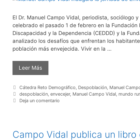
El Dr. Manuel Campo Vidal, periodista, sociólogo y
celebrado el pasado 1 de febrero en la Fundación 
Discapacidad y la Dependencia (CEDDD) y la Fundac
analizado los desafíos que enfrentan los habitantes
población más envejecida. Vivir en la …
Leer Más
Categorías
Cátedra Reto Demográfico
,
Despoblación
,
Manuel Campo
Etiquetas
despoblación
,
envecejer
,
Manuel Campo Vidal
,
mundo rur
Deja un comentario
Campo Vidal publica un libro