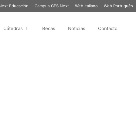
ext Educación
Campus CES Next
Web Italiano
Web Português
Cátedras
Becas
Noticias
Contacto