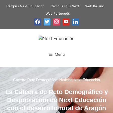
Campus Next Educación
Campus CES Next
Web Italiano
Web Português
Menú
Cátedra Reto Demográfico
,
Noticias Next Educación
La Cátedra de Reto Demográfico y
Despoblación de Next Educación
con el desarrollo rural de Aragón