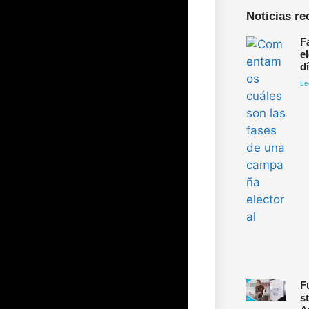
Noticias re
F
e
d
Le
F
s