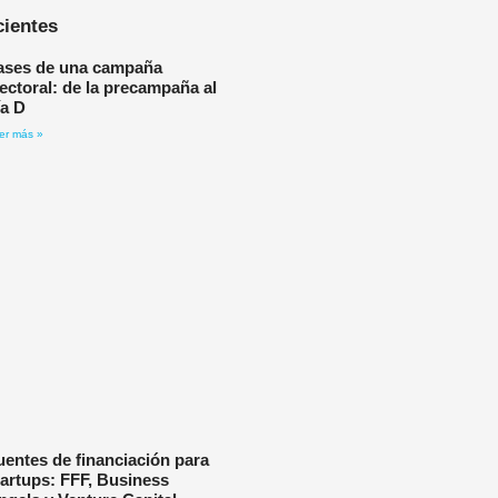
cientes
ases de una campaña
lectoral: de la precampaña al
ía D
er más »
uentes de financiación para
tartups: FFF, Business