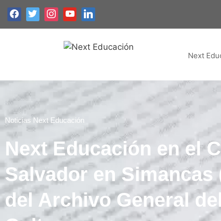
Next Edu
Noticias Next Educación
Next Educación en el C
Salvador en Simancas (
del Archivo General del