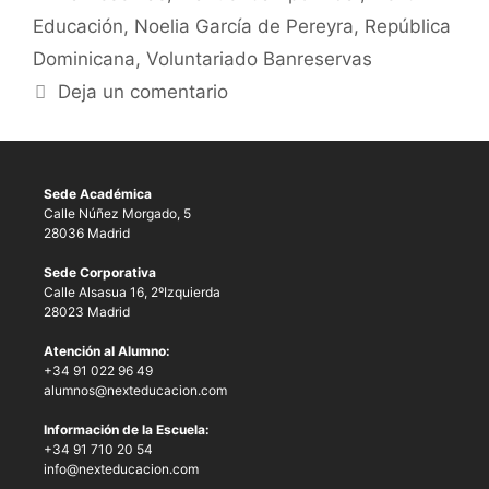
Educación
,
Noelia García de Pereyra
,
República
Dominicana
,
Voluntariado Banreservas
Deja un comentario
Sede Académica
Calle Núñez Morgado, 5
28036 Madrid
Sede Corporativa
Calle Alsasua 16, 2ºIzquierda
28023 Madrid
Atención al Alumno:
+34 91 022 96 49
alumnos@nexteducacion.com
Información de la Escuela:
+34 91 710 20 54
info@nexteducacion.com