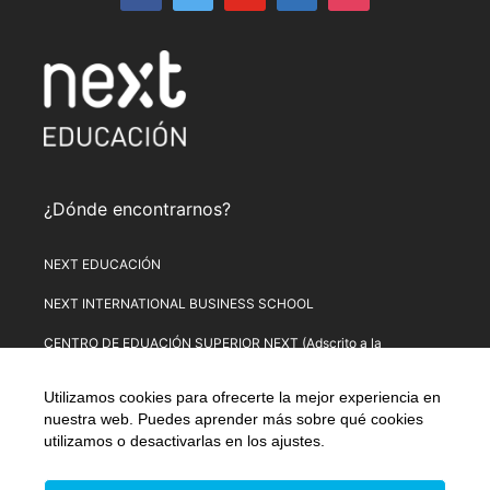
¿Dónde encontrarnos?
NEXT EDUCACIÓN
NEXT INTERNATIONAL BUSINESS SCHOOL
CENTRO DE EDUACIÓN SUPERIOR NEXT (Adscrito a la
Universitat de Lleida)
Utilizamos cookies para ofrecerte la mejor experiencia en
PLATAFORMA DE FORMACIÓN NEXT
nuestra web. Puedes aprender más sobre qué cookies
utilizamos o desactivarlas en los
ajustes
.
Aviso Legal
–
Política de Privacidad
–
Términos y condiciones de
compra
–
Política de Precios
–
Normativa de Next Educación
–
Formulario de Desistimiento