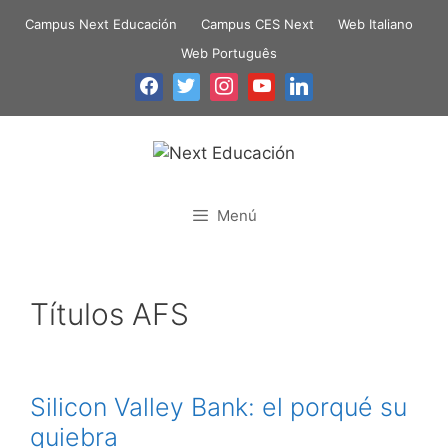
Campus Next Educación
Campus CES Next
Web Italiano
Web Português
Menú
Títulos AFS
Silicon Valley Bank: el porqué su
quiebra