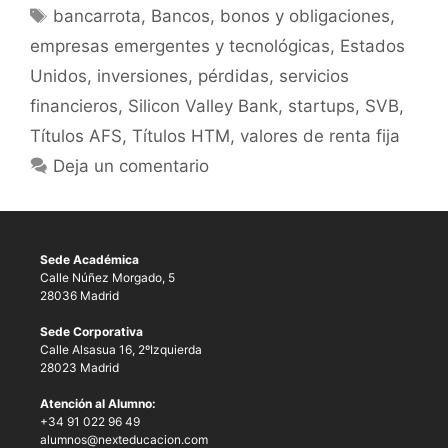
bancarrota
,
Bancos
,
bonos y obligaciones
,
empresas emergentes y tecnológicas
,
Estados
Unidos
,
inversiones
,
pérdidas
,
servicios
financieros
,
Silicon Valley Bank
,
startups
,
SVB
,
Títulos AFS
,
Títulos HTM
,
valores de renta fija
Deja un comentario
Sede Académica
Calle Núñez Morgado, 5
28036 Madrid
Sede Corporativa
Calle Alsasua 16, 2ºIzquierda
28023 Madrid
Atención al Alumno:
+34 91 022 96 49
alumnos@nexteducacion.com