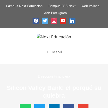
Campus Next Educación
Campus CES Next
Web Italiano
Web Português
Menú
Dirección Financiera
Silicon Valley Bank: el porqué su
quiebra