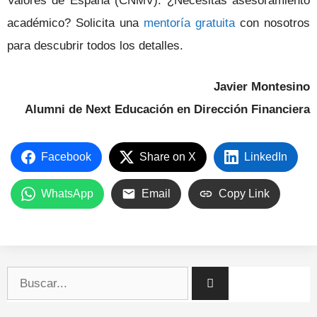
Valores de España (CNMV). ¿Necesitas asesoramiento
académico? Solicita una
mentoría gratuita
con nosotros
para descubrir todos los detalles.
Javier Montesino
Alumni de Next Educación en Dirección Financiera
Facebook
Share on X
LinkedIn
WhatsApp
Email
Copy Link