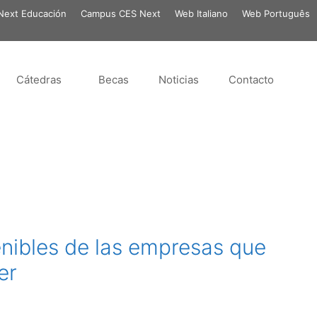
ext Educación
Campus CES Next
Web Italiano
Web Português
Cátedras
Becas
Noticias
Contacto
enibles de las empresas que
er