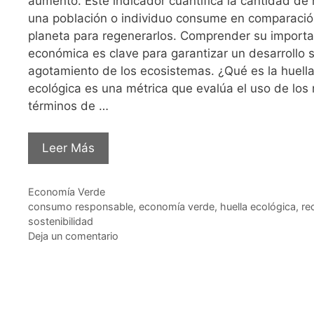
aumento. Este indicador cuantifica la cantidad de
una población o individuo consume en comparació
planeta para regenerarlos. Comprender su importan
económica es clave para garantizar un desarrollo so
agotamiento de los ecosistemas. ¿Qué es la huella
ecológica es una métrica que evalúa el uso de los 
términos de …
Leer Más
Categorías
Economía Verde
Etiquetas
consumo responsable
,
economía verde
,
huella ecológica
,
re
sostenibilidad
Deja un comentario