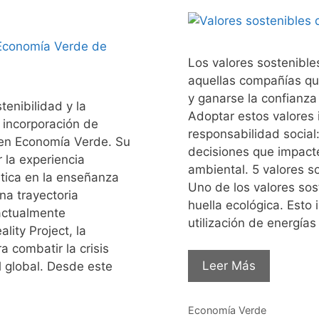
Los valores sostenible
aquellas compañías qu
y ganarse la confianz
enibilidad y la
Adoptar estos valores i
a incorporación de
responsabilidad social
 en Economía Verde. Su
decisiones que impacte
 la experiencia
ambiental. 5 valores 
mática en la enseñanza
Uno de los valores sos
a trayectoria
huella ecológica. Esto 
 actualmente
utilización de energía
ity Project, la
a combatir la crisis
Leer Más
l global. Desde este
Categorías
Economía Verde