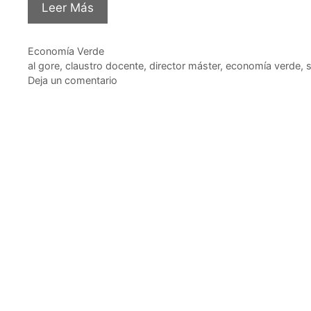
Leer Más
Categorías
Economía Verde
Etiquetas
al gore
,
claustro docente
,
director máster
,
economía verde
,
s
Deja un comentario