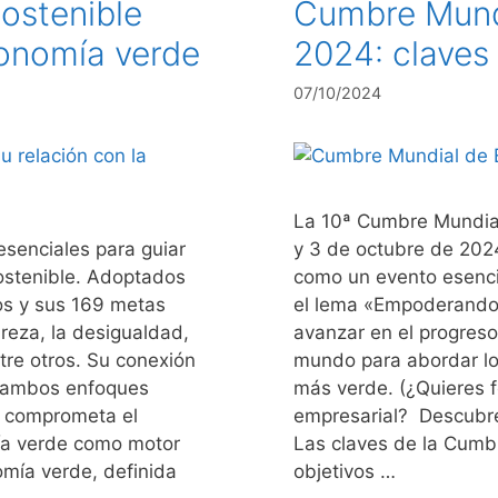
Sostenible
Cumbre Mund
conomía verde
2024: claves
07/10/2024
La 10ª Cumbre Mundial
esenciales para guiar
y 3 de octubre de 202
sostenible. Adoptados
como un evento esencia
os y sus 169 metas
el lema «Empoderando 
eza, la desigualdad,
avanzar en el progreso
tre otros. Su conexión
mundo para abordar lo
ue ambos enfoques
más verde. (¿Quieres f
o comprometa el
empresarial? Descubre
mía verde como motor
Las claves de la Cumb
omía verde, definida
objetivos …