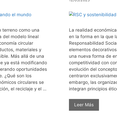
o terreno como una
La realidad económica 
a del modelo lineal
en la forma en la que 
conomía circular
Responsabilidad Social
ductos, materiales y
elementos decorativos 
ible. Más allá de una
una nueva forma de en
que ya está modificando
competitividad con co
enerando oportunidades
evolución del concept
e. ¿Qué son los
centraron exclusivame
ómicos circulares se
embargo, las organizac
ión, el reciclaje y el …
integran principios éti
Leer Más