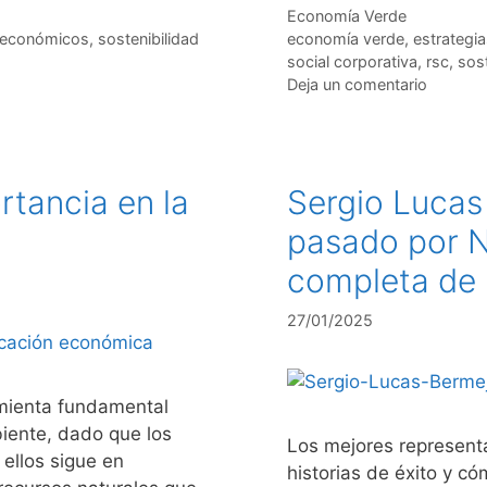
Categorías
Economía Verde
Etiquetas
 económicos
,
sostenibilidad
economía verde
,
estrategi
social corporativa
,
rsc
,
sost
Deja un comentario
rtancia en la
Sergio Lucas
pasado por N
completa de
27/01/2025
amienta fundamental
iente, dado que los
Los mejores represent
ellos sigue en
historias de éxito y c