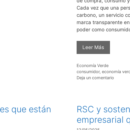
de compra, consumo y a
Cada vez que una pers
carbono, un servicio c
marca transparente en
poder como consumido
Leer Más
Categorías
Economía Verde
Etiquetas
consumidor
,
economía ver
Deja un comentario
es que están
RSC y sosten
empresarial q
12/05/2025