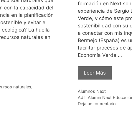
 recursos naturales que
formación en Next son 
n con la capacidad del
experiencia de Sergio
cia en la planificación
Verde, y cómo este pro
stenible y evitar el
sostenibilidad con su 
 ecológica? La huella
a conectar con mis inq
recursos naturales en
Bermejo (España) es un
facilitar procesos de a
Economía Verde …
Leer Más
cursos naturales
,
Categorías
Alumnos Next
Etiquetas
Adif
,
Alumni Next Educació
Deja un comentario