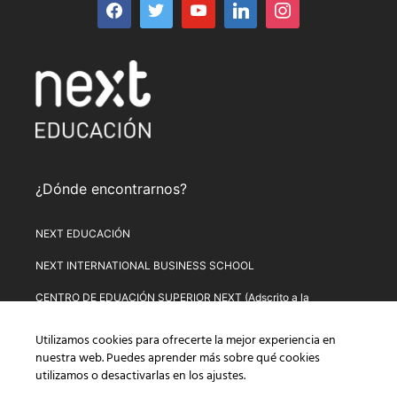
¿Dónde encontrarnos?
NEXT EDUCACIÓN
NEXT INTERNATIONAL BUSINESS SCHOOL
CENTRO DE EDUACIÓN SUPERIOR NEXT (Adscrito a la
Universitat de Lleida)
Utilizamos cookies para ofrecerte la mejor experiencia en
PLATAFORMA DE FORMACIÓN NEXT
nuestra web. Puedes aprender más sobre qué cookies
utilizamos o desactivarlas en los
ajustes
.
Aviso Legal
–
Política de Privacidad
–
Términos y condiciones de
compra
–
Política de Precios
–
Normativa de Next Educación
–