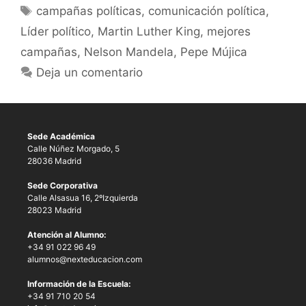
campañas políticas
,
comunicación política
,
Líder político
,
Martin Luther King
,
mejores
campañas
,
Nelson Mandela
,
Pepe Mújica
Deja un comentario
Sede Académica
Calle Núñez Morgado, 5
28036 Madrid
Sede Corporativa
Calle Alsasua 16, 2ºIzquierda
28023 Madrid
Atención al Alumno:
+34 91 022 96 49
alumnos@nexteducacion.com
Información de la Escuela:
+34 91 710 20 54