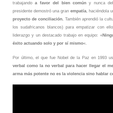
trabajando
a favor del bien común
y nunca del 
presidente demostró una gran
empatía
, haciéndola 
proyecto de conciliación.
También aprendió la cultu
los sudafricanos blancos) para empatizar con el
liderazgo y un destacado trabajo en equipo: «
Ning
éxito actuando solo y por sí mismo
«.
Por último, el que fue Nobel de la Paz en 1993 u
verbal como la no verbal para hacer llegar el m
arma más potente no es la violencia sino hablar c