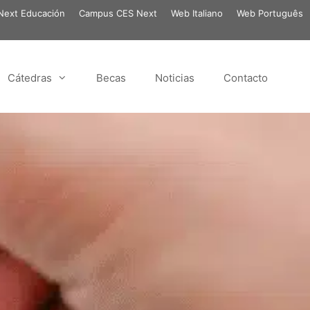
ext Educación
Campus CES Next
Web Italiano
Web Português
Cátedras
Becas
Noticias
Contacto