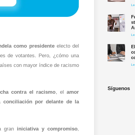
Le
F
s
A
Le
ndela como presidente
electo del
E
c
nes de votantes. Pero, ¿cómo una
c
países con mayor índice de racismo
Le
Síguenos
ucha contra el racismo
, el
amor
 conciliación por delante de la
na gran
iniciativa y compromiso
,