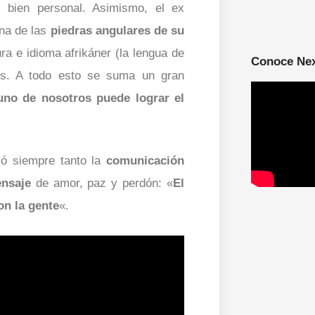
bien personal. Asimismo, el ex
una de las
piedras angulares de su
ra e idioma afrikáner (la lengua de
Conoce Ne
los. A todo esto se suma un gran
uno de nosotros puede lograr el
só siempre tanto la
comunicación
ensaje
de amor, paz y perdón: «
El
on la gente
«.