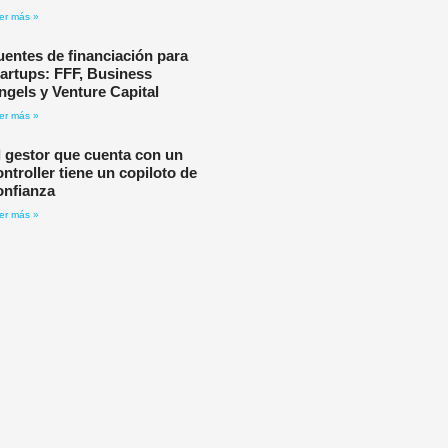
er más »
uentes de financiación para
tartups: FFF, Business
ngels y Venture Capital
er más »
l gestor que cuenta con un
ontroller tiene un copiloto de
onfianza
er más »