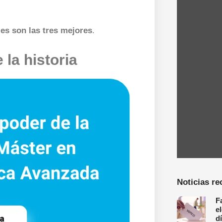
les son las tres mejores
.
la historia
Noticias re
F
e
d