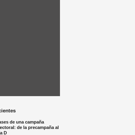
cientes
ases de una campaña
lectoral: de la precampaña al
ía D