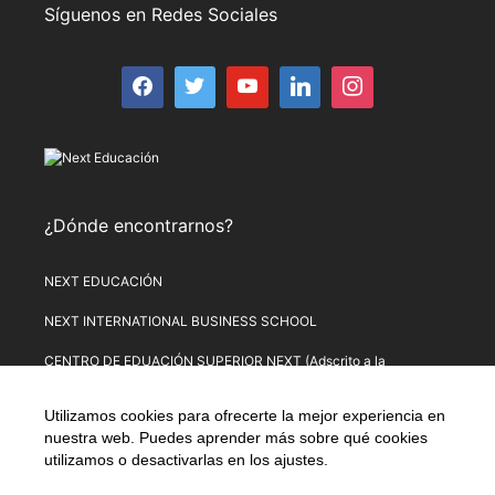
Síguenos en Redes Sociales
¿Dónde encontrarnos?
NEXT EDUCACIÓN
NEXT INTERNATIONAL BUSINESS SCHOOL
CENTRO DE EDUACIÓN SUPERIOR NEXT (Adscrito a la
Universitat de Lleida)
Utilizamos cookies para ofrecerte la mejor experiencia en
PLATAFORMA DE FORMACIÓN NEXT
nuestra web. Puedes aprender más sobre qué cookies
utilizamos o desactivarlas en los
ajustes
.
Aviso Legal
–
Política de Privacidad
–
Términos y condiciones de
compra
–
Política de Precios
–
Normativa de Next Educación
–