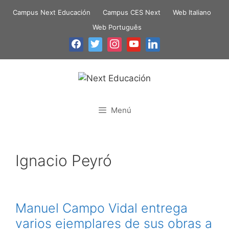
Campus Next Educación
Campus CES Next
Web Italiano
Web Português
Menú
Ignacio Peyró
Manuel Campo Vidal entrega
varios ejemplares de sus obras a