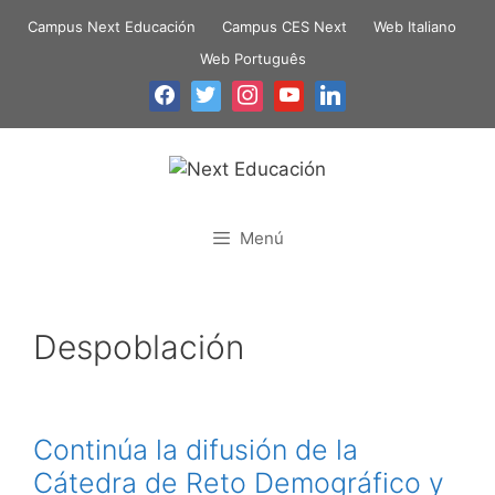
Campus Next Educación
Campus CES Next
Web Italiano
Web Português
Menú
Despoblación
Continúa la difusión de la
Cátedra de Reto Demográfico y