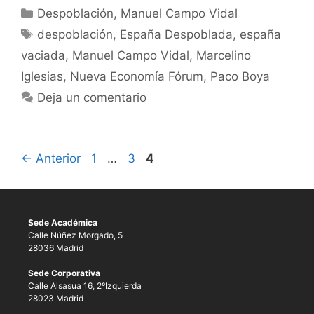
Despoblación
,
Manuel Campo Vidal
despoblación
,
España Despoblada
,
españa
vaciada
,
Manuel Campo Vidal
,
Marcelino
Iglesias
,
Nueva Economía Fórum
,
Paco Boya
Deja un comentario
←
Anterior
1
…
3
4
Sede Académica
Calle Núñez Morgado, 5
28036 Madrid
Sede Corporativa
Calle Alsasua 16, 2ºIzquierda
28023 Madrid