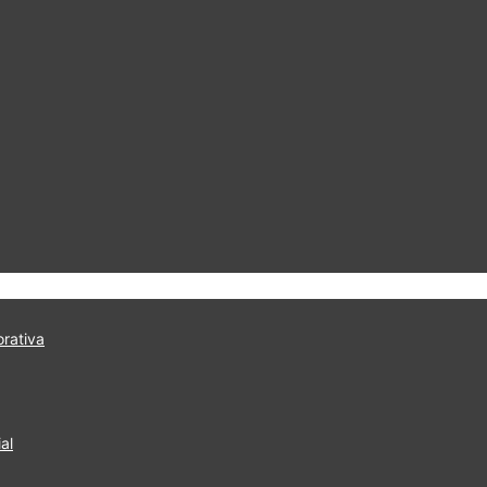
rativa
al