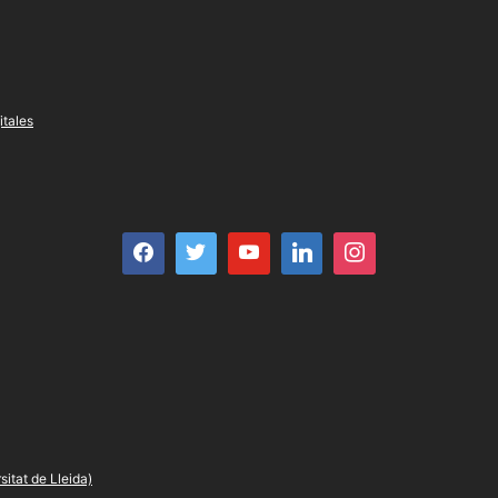
itales
tat de Lleida)