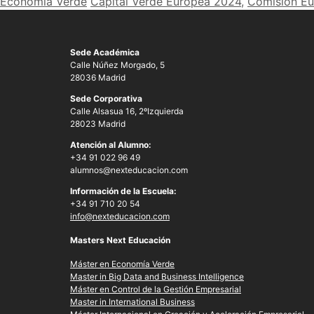
Economía Verde
Capital Verde Europea 2024
,
Comisión E
Sede Académica
Calle Núñez Morgado, 5
28036 Madrid
Sede Corporativa
Calle Alsasua 16, 2ºIzquierda
28023 Madrid
Atención al Alumno:
+34 91 022 96 49
alumnos@nexteducacion.com
Información de la Escuela:
+34 91 710 20 54
info@nexteducacion.com
Masters Next Educación
Máster en Economía Verde
Master in Big Data and Business Intelligence
Máster en Control de la Gestión Empresarial
Master in International Business