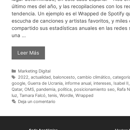
último mes del año, y las recopilaciones con los 
tendencia. Un ejemplo es el Wrapped de Spotify q
escucha de canciones y artistas favoritos, y miles
compartido sus estadísticas anuales en las redes 
una …
Leer Más
Marketing Digital
2022
,
actualidad
,
baloncesto
,
cambio climático
,
categori
google
,
Guerra de Ucrania
,
informe anual
,
intereses
,
Isabel II
Qatar
,
OMS
,
pandemia
,
política
,
posicionamiento seo
,
Rafa N
luz
,
Tamara Falcó
,
tenis
,
Wordle
,
Wrapped
Deja un comentario