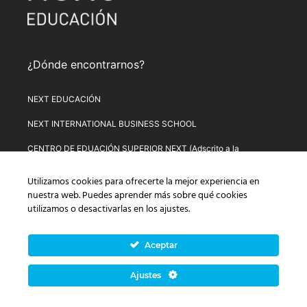
¿Dónde encontrarnos?
NEXT EDUCACIÓN
NEXT INTERNATIONAL BUSINESS SCHOOL
CENTRO DE EDUACIÓN SUPERIOR NEXT (Adscrito a la
Universitat de Lleida)
Utilizamos cookies para ofrecerte la mejor experiencia en
PLATAFORMA DE FORMACIÓN NEXT
nuestra web. Puedes aprender más sobre qué cookies
utilizamos o desactivarlas en los
ajustes
.
Aviso Legal
–
Política de Privacidad
–
Términos y condiciones de
compra
–
Política de Precios
–
Normativa de Next Educación
–
Formulario de Desistimiento
Aceptar
© Copyright 2026 Next Educación, S.L. | CIF: B-67803114 |
Ajustes
Todos los derechos reservados | C/ Alsasua, 16. 28023
Madrid, España (UE).