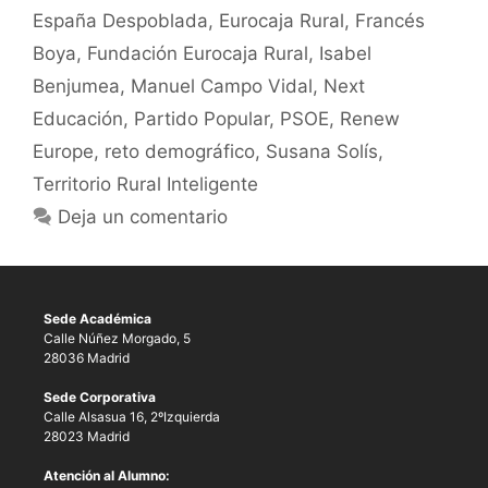
España Despoblada
,
Eurocaja Rural
,
Francés
Boya
,
Fundación Eurocaja Rural
,
Isabel
Benjumea
,
Manuel Campo Vidal
,
Next
Educación
,
Partido Popular
,
PSOE
,
Renew
Europe
,
reto demográfico
,
Susana Solís
,
Territorio Rural Inteligente
Deja un comentario
Sede Académica
Calle Núñez Morgado, 5
28036 Madrid
Sede Corporativa
Calle Alsasua 16, 2ºIzquierda
28023 Madrid
Atención al Alumno: