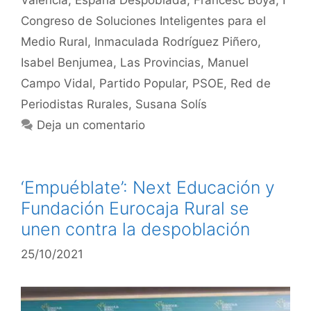
Valencia
,
España Despoblada
,
Francesc Boya
,
I
Congreso de Soluciones Inteligentes para el
Medio Rural
,
Inmaculada Rodríguez Piñero
,
Isabel Benjumea
,
Las Provincias
,
Manuel
Campo Vidal
,
Partido Popular
,
PSOE
,
Red de
Periodistas Rurales
,
Susana Solís
Deja un comentario
‘Empuéblate’: Next Educación y
Fundación Eurocaja Rural se
unen contra la despoblación
25/10/2021