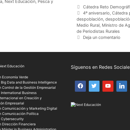
ra
,
Next Educación
,
Pesca y
Cátedra Reto Demográf
4º aniversario
,
Cátedra 
despoblación
,
despoblació
Medio Rural
,
Ministro de Ag
de Periodistas Rurales
Deja un comentario
Next Educación
Síguenos en Redes Sociale
n Economía Verde
 Big Data and Business Intelligence
 Control de la Gestión Empresarial
 International Business
ternacional en Creación y
ión Empresarial
n Comunicación y Marketing Digital
n Comunicación Política
n Cybersecurity
n Dirección Financiera
 Máster in Business Administration