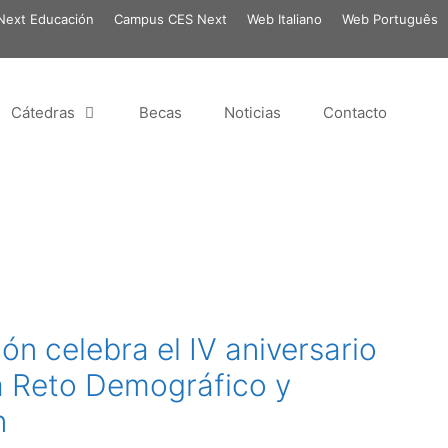
ext Educación
Campus CES Next
Web Italiano
Web Português
Cátedras
Becas
Noticias
Contacto
n celebra el IV aniversario
a Reto Demográfico y
n