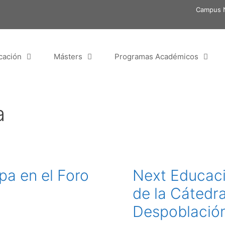
Campus N
cación
Másters
Programas Académicos
a
ipa en el Foro
Next Educació
de la Cátedr
Despoblació