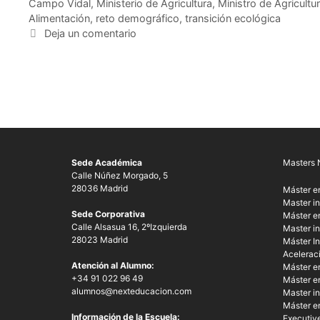
Campo Vidal
,
Ministerio de Agricultura
,
Ministro de Agricultu
Alimentación
,
reto demográfico
,
transición ecológica
Deja un comentario
Sede Académica
Masters 
Calle Núñez Morgado, 5
28036 Madrid
Máster e
Master in
Sede Corporativa
Máster en
Calle Alsasua 16, 2ºIzquierda
Master in
28023 Madrid
Máster In
Acelerac
Atención al Alumno:
Máster e
+34 91 022 96 49
Máster e
alumnos@nexteducacion.com
Master i
Máster e
Información de la Escuela:
Executive