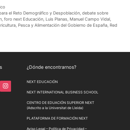
ico
para el Reto Demográfico y Despoblación
,
debate sobre
n
,
foro next Educación
,
Luis Planas
,
Manuel Campo Vidal
,
ricultura
,
Pesca y Alimentación del Gobierno de España
,
Red
s
¿Dónde encontrarnos?
NEXT EDUCACIÓN
NEXT INTERNATIONAL BUSINESS SCHOOL
CENTRO DE EDUACIÓN SUPERIOR NEXT
(Adscrito a la Universitat de Lleida)
PLATAFORMA DE FORMACIÓN NEXT
Aviso Legal
–
Política de Privacidad
–