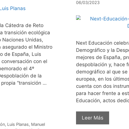
06/03/2023
la Cátedra de Reto
 transición ecológica
 o Naciones Unidas,
Next Educación celebra
 asegurado el Ministro
Demográfico y la Despo
no de España, Luis
mejores de España, pr
 conversación con el
despoblación y, hace fr
memorado el 4º
demográfico al que se 
Despoblación de la
europea, en los último
propia “transición …
cuenta con dos instru
para hacer frente a es
Educación, actos dedic
Leer Más
ión
,
Luis Planas
,
Manuel