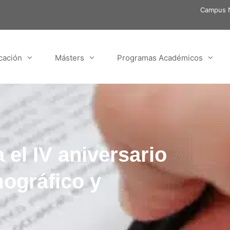
Campus N
cación
Másters
Programas Académicos
 el IV aniversario
ográfico y