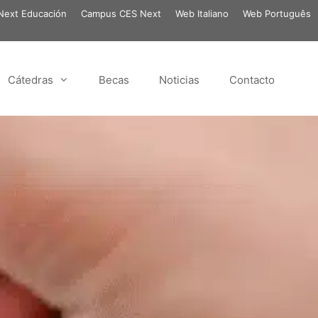
ext Educación
Campus CES Next
Web Italiano
Web Português
Cátedras
Becas
Noticias
Contacto