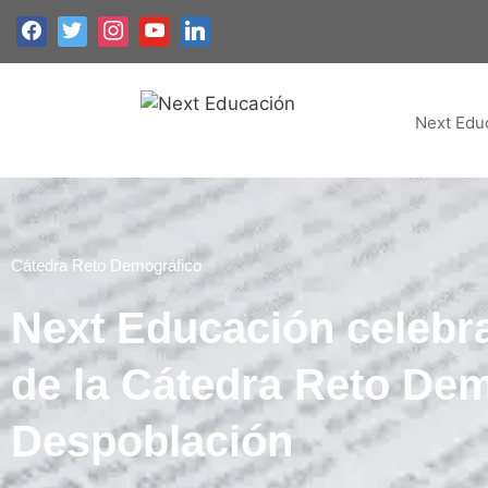
Next Edu
Cátedra Reto Demográfico
Next Educación celebra
de la Cátedra Reto Dem
Despoblación