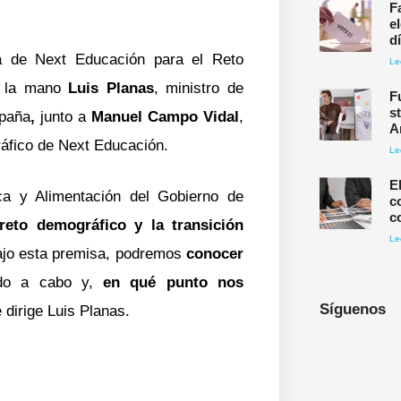
F
e
d
 de Next Educación para el Reto
Le
 la mano
Luis Planas
, ministro de
F
s
spaña
,
junto a
Manuel Campo Vidal
,
A
ráfico de Next Educación.
Le
E
sca y Alimentación del Gobierno de
c
c
reto demográfico y la transición
Le
ajo esta premisa, podremos
conocer
ndo a cabo y,
en qué punto nos
Síguenos
e dirige Luis Planas.