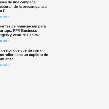
ases de una campaña
lectoral: de la precampaña al
ía D
er más »
uentes de financiación para
tartups: FFF, Business
ngels y Venture Capital
er más »
l gestor que cuenta con un
ontroller tiene un copiloto de
onfianza
er más »