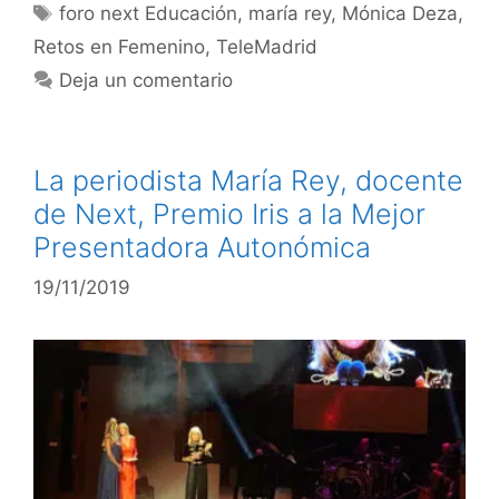
foro next Educación
,
maría rey
,
Mónica Deza
,
Retos en Femenino
,
TeleMadrid
Deja un comentario
La periodista María Rey, docente
de Next, Premio Iris a la Mejor
Presentadora Autonómica
19/11/2019