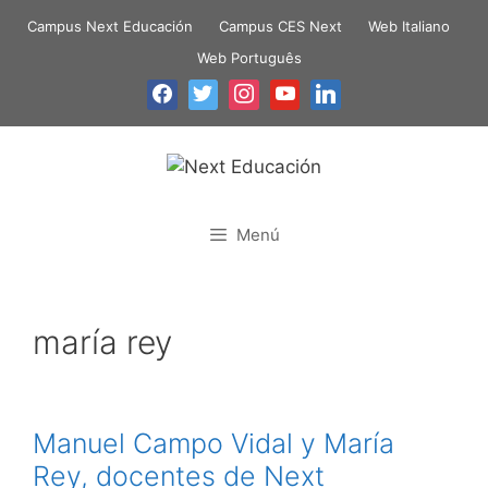
Campus Next Educación
Campus CES Next
Web Italiano
Web Português
Menú
maría rey
Manuel Campo Vidal y María
Rey, docentes de Next