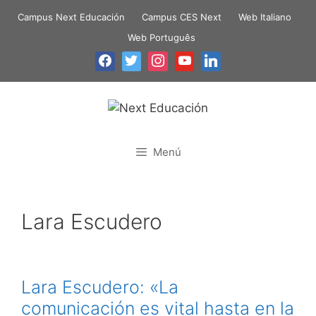
Campus Next Educación
Campus CES Next
Web Italiano
Web Português
Menú
Lara Escudero
Lara Escudero: «La
comunicación es vital hasta en la