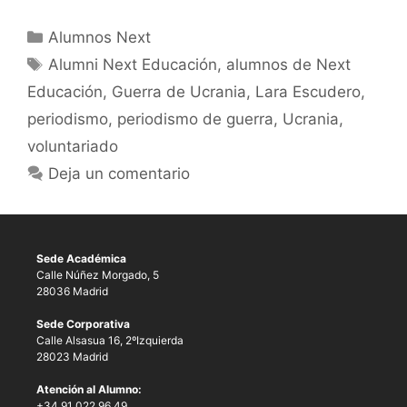
Alumnos Next
Alumni Next Educación
,
alumnos de Next
Educación
,
Guerra de Ucrania
,
Lara Escudero
,
periodismo
,
periodismo de guerra
,
Ucrania
,
voluntariado
Deja un comentario
Sede Académica
Calle Núñez Morgado, 5
28036 Madrid
Sede Corporativa
Calle Alsasua 16, 2ºIzquierda
28023 Madrid
Atención al Alumno:
+34 91 022 96 49