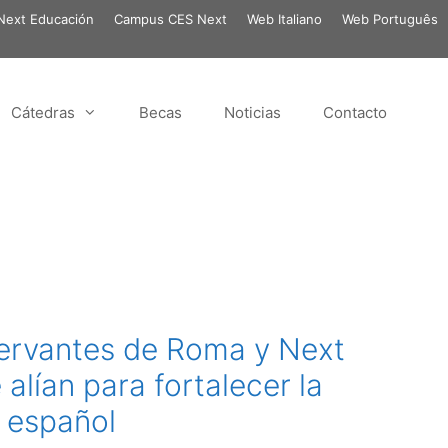
ext Educación
Campus CES Next
Web Italiano
Web Português
Cátedras
Becas
Noticias
Contacto
 Cervantes de Roma y Next
alían para fortalecer la
 español