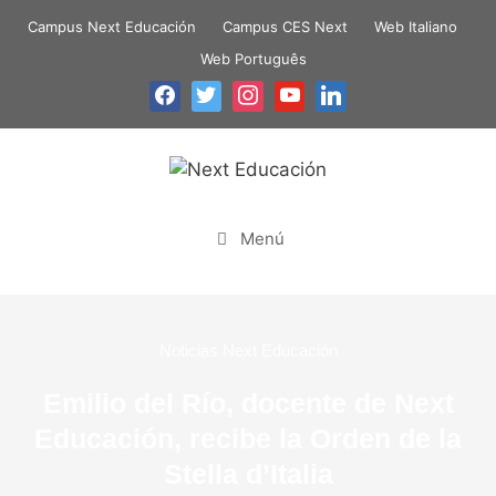
Campus Next Educación
Campus CES Next
Web Italiano
Web Português
Menú
Noticias Next Educación
Emilio del Río, docente de Next
Educación, recibe la Orden de la
Stella d’Italia