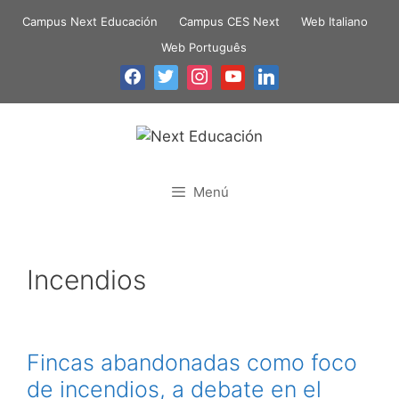
Campus Next Educación
Campus CES Next
Web Italiano
Web Português
Menú
Incendios
Fincas abandonadas como foco
de incendios, a debate en el