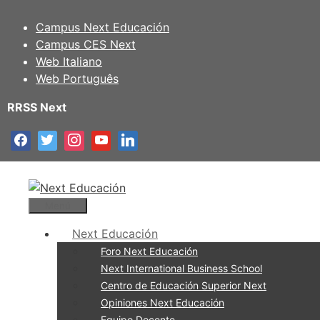
Saltar
al
Campus Next Educación
contenido
Campus CES Next
Web Italiano
Web Português
RRSS Next
Menú
Next Educación
Foro Next Educación
Next International Business School
Centro de Educación Superior Next
Opiniones Next Educación
Equipo Docente