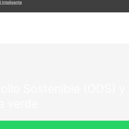
 Inteligente
ollo Sostenible (ODS) y
a verde