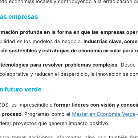
endo economías locales y contribuyendo a la erradicación d
 las empresas
rmación profunda en la forma en que las empresas ope
nibilidad en los modelos de negocio.
Industrias clave, como 
ón sostenibles y estrategias de economía circular para r
tecnológica para resolver problemas complejos
. Desde 
 colaborativa y reducen el desperdicio, la innovación se co
n futuro verde
ODS, es imprescindible
formar líderes con visión y conoc
e proceso
. Programas como el
Máster en Economía Verde
o
liderar proyectos que generen impacto positivo.
para tomar decisiones informadas, sino que también fom