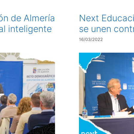
ón de Almería
Next Educaci
al inteligente
se unen cont
16/03/2022