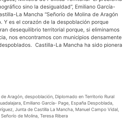
mográfico sino la desigualdad”, Emiliano García-
astilla-La Mancha “Señorío de Molina de Aragón
io. Y es el corazón de la despoblación porque
an desequilibrio territorial porque, si eliminamos
incia, nos encontramos con municipios densamente
despoblados. Castilla-La Mancha ha sido pionera
 de Aragón
,
despoblación
,
Diplomado en Territorio Rural
uadalajara
,
Emiliano García- Page
,
España Despoblada
,
ríguez
,
Junta de Castilla La Mancha
,
Manuel Campo Vidal
,
,
Señorío de Molina
,
Teresa Ribera