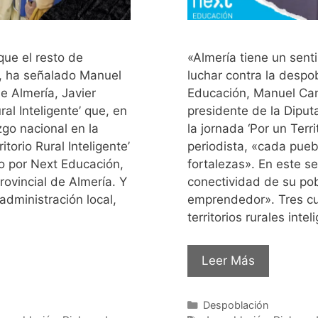
que el resto de
«Almería tiene un sent
», ha señalado Manuel
luchar contra la despo
e Almería, Javier
Educación, Manuel Camp
al Inteligente’ que, en
presidente de la Diput
zgo nacional en la
la jornada ‘Por un Terr
torio Rural Inteligente’
periodista, «cada pue
do por Next Educación,
fortalezas». En este s
rovincial de Almería. Y
conectividad de su pobl
dministración local,
emprendedor». Tres cu
territorios rurales int
Leer Más
Despoblación