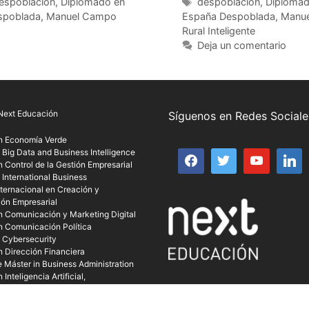
espoblación
,
Diplomado en
despoblación
,
Diplomado
spoblada
,
Manuel Campo
España Despoblada
,
Manue
Rural Inteligente
Deja un comentario
Next Educación
Síguenos en Redes Sociale
n Economía Verde
 Big Data and Business Intelligence
 Control de la Gestión Empresarial
 International Business
ternacional en Creación y
ión Empresarial
n Comunicación y Marketing Digital
n Comunicación Política
n Cybersecurity
n Dirección Financiera
 Máster in Business Administration
Inteligencia Artificial,
zación y Agentes Digitales