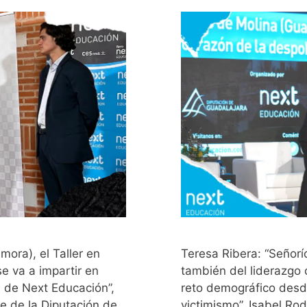
ora), el Taller en
Teresa Ribera: “Señorí
 se va a impartir en
también del liderazgo 
 de Next Educación”,
reto demográfico desde
e de la Diputación de
victimismo”, Isabel Rod