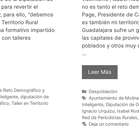
para revertir el
no es tanto el reto de
y, para ello, “debemos
Page, Presidente de C
Territorio Rural
es también mi territor
ma formativo impartido
Guadalajara sufre un gr
con talleres
las capitales de prov
poblados y otros muy 
…
Leer Más
e Reto Demográfico y
Despoblación
teligente
,
diputación de
Ayuntamiento de Molina
fico
,
Taller en Territorio
Inteligente
,
Diputación de G
Ignacio Urquizu
,
Isabel Rod
Red de Periodistas Rurales
Deja un comentario