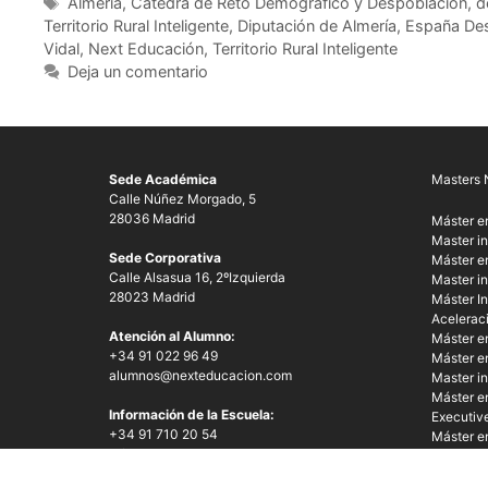
Almería
,
Cátedra de Reto Demográfico y Despoblación
,
d
Territorio Rural Inteligente
,
Diputación de Almería
,
España De
Vidal
,
Next Educación
,
Territorio Rural Inteligente
Deja un comentario
Sede Académica
Masters 
Calle Núñez Morgado, 5
28036 Madrid
Máster e
Master in
Sede Corporativa
Máster en
Calle Alsasua 16, 2ºIzquierda
Master in
28023 Madrid
Máster In
Acelerac
Atención al Alumno:
Máster e
+34 91 022 96 49
Máster e
alumnos@nexteducacion.com
Master i
Máster e
Información de la Escuela:
Executive
+34 91 710 20 54
Máster en 
info@nexteducacion.com
Automati