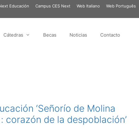
ext Educación
Campus CES Next
Web Italiano
Web Português
Cátedras
Becas
Noticias
Contacto
ucación ‘Señorío de Molina
: corazón de la despoblación’