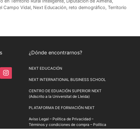
 en Territorio Rural Inteligente
,
Diputación de Almería
,
l Campo Vidal
,
Next Educación
,
reto demográfico
,
Territorio
s
¿Dónde encontrarnos?
NEXT EDUCACIÓN
NEXT INTERNATIONAL BUSINESS SCHOOL
CENTRO DE EDUACIÓN SUPERIOR NEXT
(Adscrito a la Universitat de Lleida)
PLATAFORMA DE FORMACIÓN NEXT
Aviso Legal
–
Política de Privacidad
–
Términos y condiciones de compra
–
Política
de Precios
–
Normativa de Next Educación
–
Formulario de Desistimiento