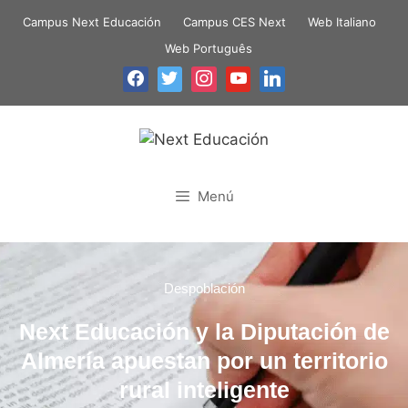
Campus Next Educación
Campus CES Next
Web Italiano
Web Português
Menú
Despoblación
Next Educación y la Diputación de
Almería apuestan por un territorio
rural inteligente