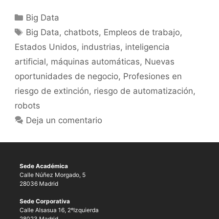
Big Data
Big Data
,
chatbots
,
Empleos de trabajo
,
Estados Unidos
,
industrias
,
inteligencia
artificial
,
máquinas automáticas
,
Nuevas
oportunidades de negocio
,
Profesiones en
riesgo de extinción
,
riesgo de automatización
,
robots
Deja un comentario
Sede Académica
Calle Núñez Morgado, 5
28036 Madrid
Sede Corporativa
Calle Alsasua 16, 2ºIzquierda
28023 Madrid