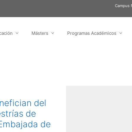
Campus N
cación
Másters
Programas Académicos
efician del
strías de
 Embajada de