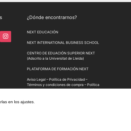
s
¿Dónde encontrarnos?
NEXT EDUCACIÓN
NEXT INTERNATIONAL BUSINESS SCHOOL
CENTRO DE EDUACIÓN SUPERIOR NEXT
(Adscrito a la Universitat de Lleida)
PLATAFORMA DE FORMACIÓN NEXT
Aviso Legal
–
Política de Privacidad
–
Términos y condiciones de compra
–
Política
de Precios
–
Normativa de Next Educación
–
Formulario de Desistimiento
rlas en los
ajustes
.
asua, 16. 28023 Madrid, España (UE).