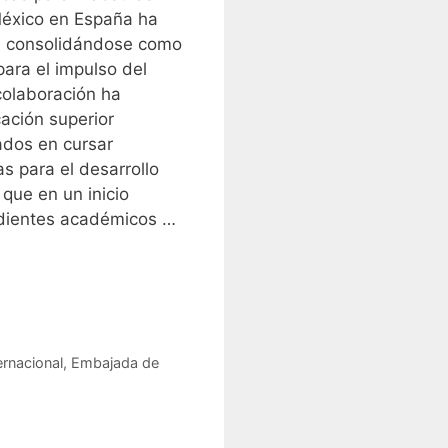
México en España ha
, consolidándose como
para el impulso del
colaboración ha
cación superior
ados en cursar
s para el desarrollo
 que en un inicio
edientes académicos …
ernacional
,
Embajada de