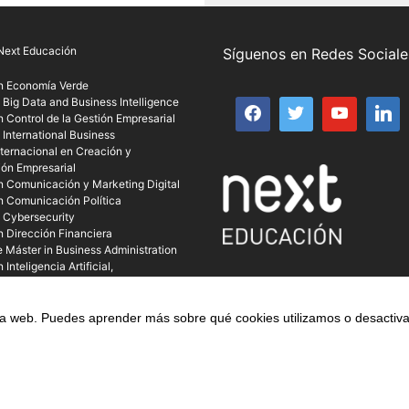
Next Educación
Síguenos en Redes Sociale
n Economía Verde
 Big Data and Business Intelligence
 Control de la Gestión Empresarial
 International Business
ternacional en Creación y
ión Empresarial
n Comunicación y Marketing Digital
n Comunicación Política
n Cybersecurity
n Dirección Financiera
 Máster in Business Administration
Inteligencia Artificial,
zación y Agentes Digitales
 de pago
tra web. Puedes aprender más sobre qué cookies utilizamos o desactiva
L. | CIF: B-67803114 | Todos los derechos reservados | C/ Als