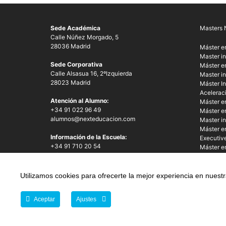
Sede Académica
Masters 
Calle Núñez Morgado, 5
28036 Madrid
Máster e
Master in
Sede Corporativa
Máster en
Calle Alsasua 16, 2ºIzquierda
Master in
28023 Madrid
Máster In
Acelerac
Atención al Alumno:
Máster e
+34 91 022 96 49
Máster e
alumnos@nexteducacion.com
Master i
Máster e
Información de la Escuela:
Executive
+34 91 710 20 54
Máster en 
info@nexteducacion.com
Automati
Pasarela
Utilizamos cookies para ofrecerte la mejor experiencia en nues
Aceptar
Ajustes
© Copyright 2026 Next Educación, S.