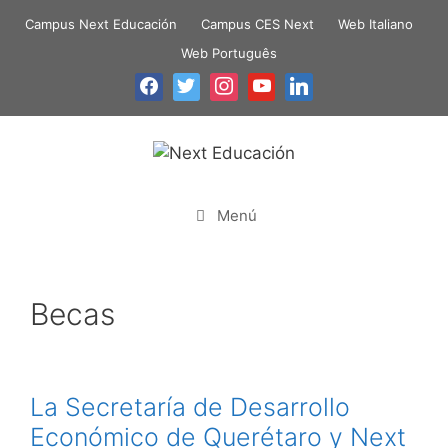
Campus Next Educación
Campus CES Next
Web Italiano
Web Português
Menú
Becas
La Secretaría de Desarrollo
Económico de Querétaro y Next