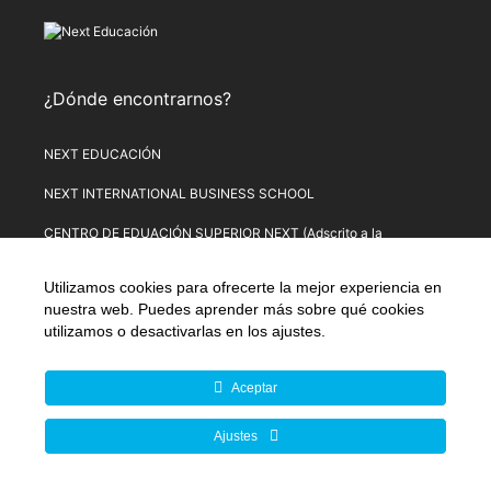
¿Dónde encontrarnos?
NEXT EDUCACIÓN
NEXT INTERNATIONAL BUSINESS SCHOOL
CENTRO DE EDUACIÓN SUPERIOR NEXT (Adscrito a la
Universitat de Lleida)
Utilizamos cookies para ofrecerte la mejor experiencia en
PLATAFORMA DE FORMACIÓN NEXT
nuestra web. Puedes aprender más sobre qué cookies
utilizamos o desactivarlas en los
ajustes
.
Aviso Legal
–
Política de Privacidad
–
Términos y condiciones de
compra
–
Política de Precios
–
Normativa de Next Educación
–
Formulario de Desistimiento
Aceptar
© Copyright 2026 Next Educación, S.L. | CIF: B-67803114 |
Ajustes
Todos los derechos reservados | C/ Alsasua, 16. 28023
Madrid, España (UE).