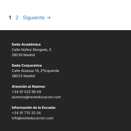
1
2
Siguiente
→
Sede Académica
Calle Núñez Morgado, 5
28036 Madrid
Sede Corporativa
Calle Alsasua 16, 2ºIzquierda
28023 Madrid
Atención al Alumno:
+34 91 022 96 49
alumnos@nexteducacion.com
Información de la Escuela:
+34 91 710 20 54
info@nexteducacion.com