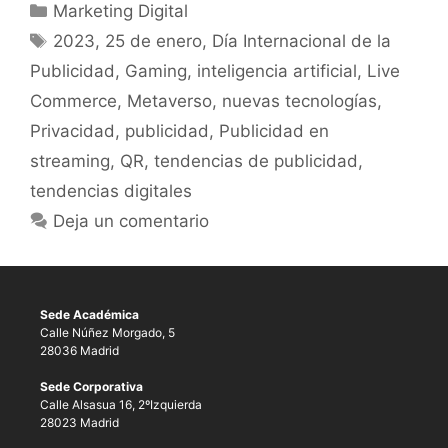
Marketing Digital
2023
,
25 de enero
,
Día Internacional de la
Publicidad
,
Gaming
,
inteligencia artificial
,
Live
Commerce
,
Metaverso
,
nuevas tecnologías
,
Privacidad
,
publicidad
,
Publicidad en
streaming
,
QR
,
tendencias de publicidad
,
tendencias digitales
Deja un comentario
Sede Académica
Calle Núñez Morgado, 5
28036 Madrid
Sede Corporativa
Calle Alsasua 16, 2ºIzquierda
28023 Madrid