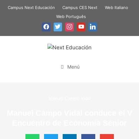
Campus Next Educación
Campus CES Next
Web Italiano
Web Português
Menú
Manuel Campo Vidal
Manuel Campo Vidal conduce el V
Encuentro de Economía Senior