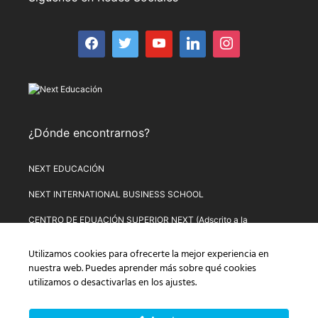
¿Dónde encontrarnos?
NEXT EDUCACIÓN
NEXT INTERNATIONAL BUSINESS SCHOOL
CENTRO DE EDUACIÓN SUPERIOR NEXT (Adscrito a la
Universitat de Lleida)
Utilizamos cookies para ofrecerte la mejor experiencia en
PLATAFORMA DE FORMACIÓN NEXT
nuestra web. Puedes aprender más sobre qué cookies
utilizamos o desactivarlas en los
ajustes
.
Aviso Legal
–
Política de Privacidad
–
Términos y condiciones de
compra
–
Política de Precios
–
Normativa de Next Educación
–
Formulario de Desistimiento