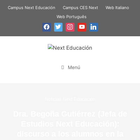
Campus Next Educación
Campus CES Next
Web Italiano
Web Português
Menú
Noticias Next Educación
Dra. Begoña Gutiérrez (Jefa de
Estudios Next Educación):
discurso a los alumnos en la