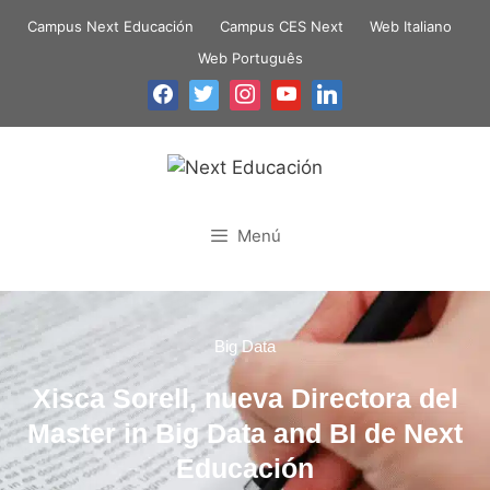
Campus Next Educación
Campus CES Next
Web Italiano
Web Português
Menú
Big Data
Xisca Sorell, nueva Directora del
Master in Big Data and BI de Next
Educación