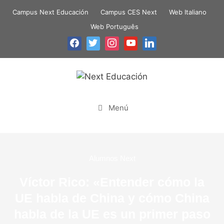
Campus Next Educación
Campus CES Next
Web Italiano
Web Português
Menú
Alumnos Next
Víctor Rico: «Entender cómo la
UE habla de China y cómo China
habla de la UE es un primer paso