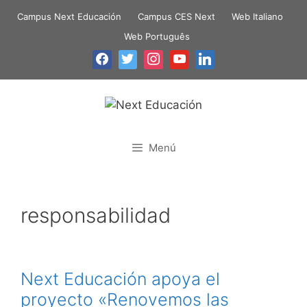
Campus Next Educación
Campus CES Next
Web Italiano
Web Português
Menú
responsabilidad
Next Educación apoya el
proyecto «Renovemos las