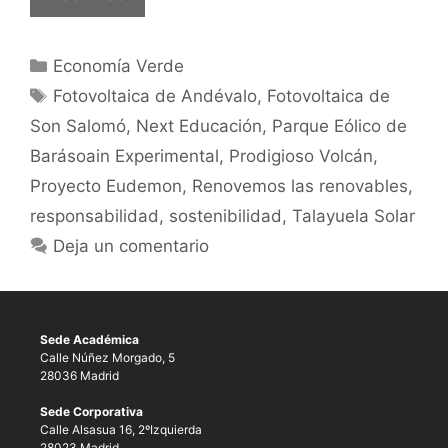
Economía Verde
Fotovoltaica de Andévalo
,
Fotovoltaica de
Son Salomó
,
Next Educación
,
Parque Eólico de
Barásoain Experimental
,
Prodigioso Volcán
,
Proyecto Eudemon
,
Renovemos las renovables
,
responsabilidad
,
sostenibilidad
,
Talayuela Solar
Deja un comentario
Sede Académica
Calle Núñez Morgado, 5
28036 Madrid
Sede Corporativa
Calle Alsasua 16, 2ºIzquierda
28023 Madrid