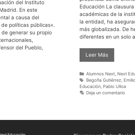
ación del Instituto
Educación La clausura
 Madrid. En este
académicas de la insti
ntal a causa del
la entidad, ha asegur
 de políticas públicas«.
más globalizada. De h
 de generar su propio
diferentes en un solo 
ternacionales,
efensor del Pueblo,
Leer Más
Alumnos Next
,
Next Ed
Begoña Gutiérrez
,
Emilio
Educación
,
Pablo Ulloa
Deja un comentario
Next Educación