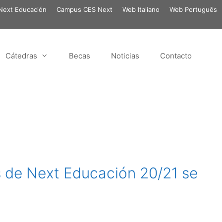
ext Educación
Campus CES Next
Web Italiano
Web Português
Cátedras
Becas
Noticias
Contacto
 de Next Educación 20/21 se