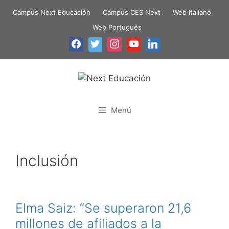
Campus Next Educación
Campus CES Next
Web Italiano
Web Português
Menú
Inclusión
Elma Saiz: “Se superaron 21,6
millones de afiliados a la