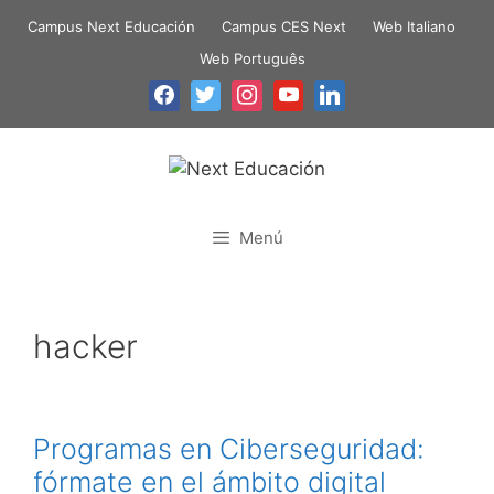
Campus Next Educación
Campus CES Next
Web Italiano
Web Português
Menú
hacker
Programas en Ciberseguridad:
fórmate en el ámbito digital